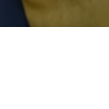
ABOUT
特定非営利活動法人 人類学研究機構
人類学研究機構では、人骨の発掘・調査研究などをおこなっ
ており、日本人の成り立ちを研究しています。日本人はどこ
からきて、どこへ向かうのか。古人骨から日本人のルーツを
さぐります。
人類学研究機構とは
活動・業務内容
CORPORATE
BUSINESS